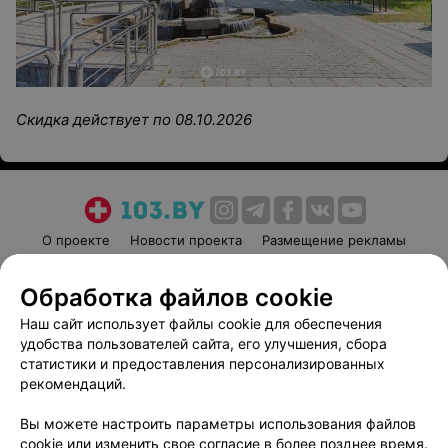
Скидка действует по 08.10.2026
О проекте
Новости проекта
Размещение рекламы
Медицинский маркетинг
Публичный договор
Обработка файлов cookie
Пользовательское соглашение
Способы оплаты
Наш сайт использует файлы cookie для обеспечения
Вакансии
Партнеры
удобства пользователей сайта, его улучшения, сбора
Написать руководителю 103.by
статистики и предоставления персонализированных
Написать в поддержку
рекомендаций.
Персональные настройки cookie
Вы можете настроить параметры использования файлов
Обработка персональных данных
cookie или изменить свое согласие в более позднее время.