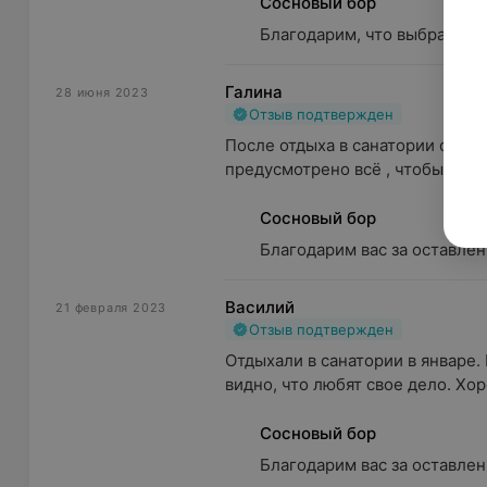
Сосновый бор
Благодарим, что выбрали на
Галина
28 июня 2023
Отзыв подтвержден
После отдыха в санатории остал
предусмотрено всё , чтобы было 
Сосновый бор
Благодарим вас за оставлен
Василий
21 февраля 2023
Отзыв подтвержден
Отдыхали в санатории в январе.
видно, что любят свое дело. Хор
Сосновый бор
Благодарим вас за оставлен