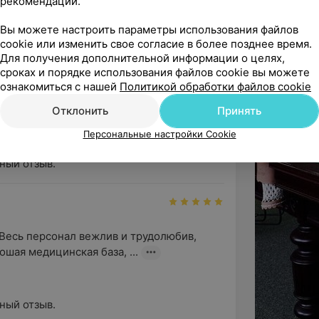
рекомендаций.
с!
Вы можете настроить параметры использования файлов
cookie или изменить свое согласие в более позднее время.
Для получения дополнительной информации о целях,
сроках и порядке использования файлов cookie вы можете
ознакомиться с нашей
Политикой обработки файлов cookie
ись незабываемые впечатления В нем 
приятно , весело и комфо...
Отклонить
Принять
Персональные настройки Cookie
ный отзыв.
 Весь персонал вежлив и трудолюбив, 
ошая медицинская база, ...
ный отзыв.