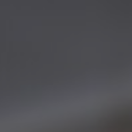
 отзывов
очитать