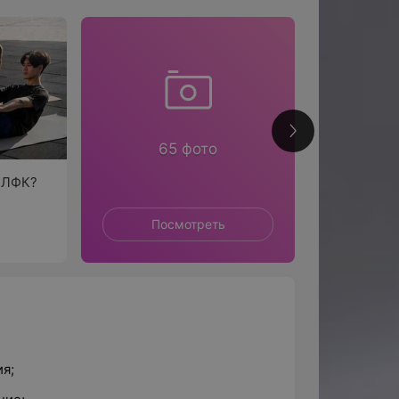
119
65 фото
а ЛФК?
Посмотреть
П
я;