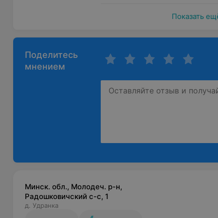
Показать ещ
Поделитесь
мнением
Минск. обл., Молодеч. р-н,
Радошковичский c-с, 1
д. Удранка