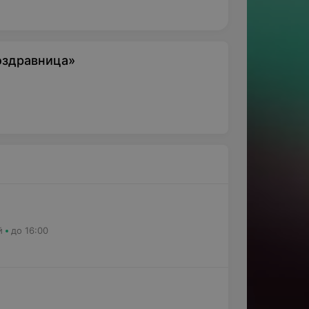
оздравница»
й
до 16:00